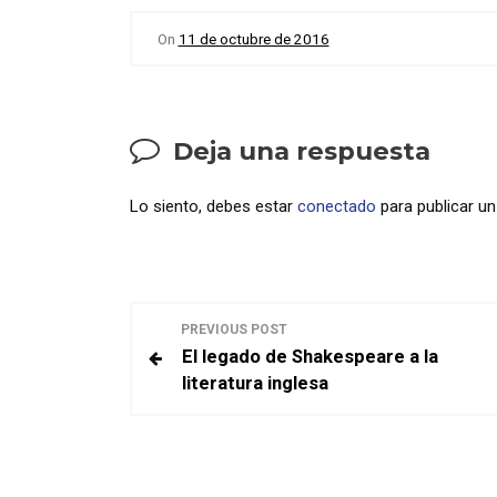
On
11 de octubre de 2016
Deja una respuesta
Lo siento, debes estar
conectado
para publicar u
N
PREVIOUS POST
El legado de Shakespeare a la
a
literatura inglesa
v
e