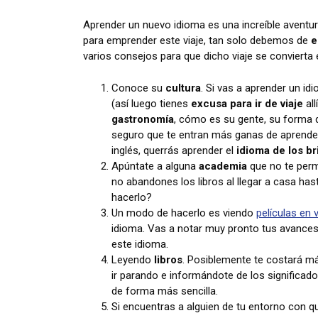
Aprender un nuevo idioma es una increíble aventur
para emprender este viaje, tan solo debemos de
e
varios consejos para que dicho viaje se convierta
Conoce su
cultura
. Si vas a aprender un i
(así luego tienes
excusa para ir de viaje
all
gastronomía
, cómo es su gente, su forma de
seguro que te entran más ganas de aprender 
inglés, querrás aprender el
idioma de los br
Apúntate a alguna
academia
que no te perm
no abandones los libros al llegar a casa ha
hacerlo?
Un modo de hacerlo es viendo
películas en v
idioma. Vas a notar muy pronto tus avances 
este idioma.
Leyendo
libros
. Posiblemente te costará má
ir parando e informándote de los significad
de forma más sencilla.
Si encuentras a alguien de tu entorno con 