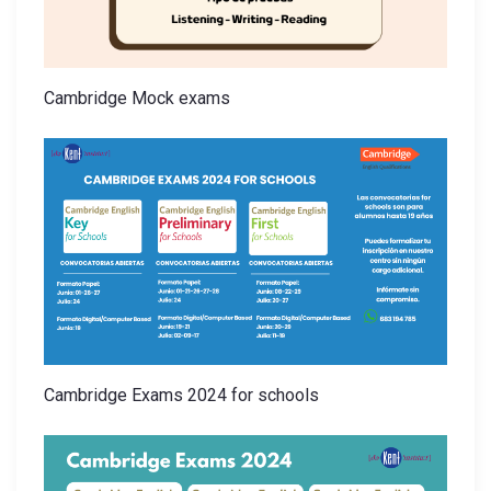
n
t
Cambridge Mock exams
r
a
d
a
s
Cambridge Exams 2024 for schools