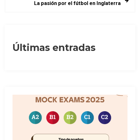
La pasión por el fútbol en Inglaterra
e
g
a
Últimas entradas
c
i
ó
n
d
e
e