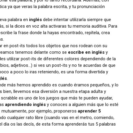
ionar esa palabra, y por lo tanto recordarla. Además, con
ca ya que veras la palabra escrita, y tu pronunciación
ueva palabra en
inglés
debe intentar utilizarla siempre que
 si la dices en voz alta activaras tu memoria auditiva. Para
escribe la frase donde la hayas encontrado, repítela, crea
s.
ar en post-its todos los objetos que nos rodean con su
lo veamos tenemos delante como se
escribe en inglés
y
s utilizar post-its de diferentes colores dependiendo de la
bios, adjetivos…) si ves un post-its y no te acuerdas de que
poco a poco lo iras reteniendo, es una forma divertida y
glés
.
donde más hemos aprendido es cuando éramos pequeños, y lo
 bien, llevemos esa diversión a nuestra etapa adulta y
 scrabble es uno de los juegos que más te pueden ayudar,
tas
aprendiendo inglés
y conoces a alguien más que lo esté
s mutuamente, por ejemplo, proponeros
aprender 5
o cualquier rato libre (cuando vas en el metro, comiendo,
del día os las decís, de esta forma aprenderás tus 5 palabras