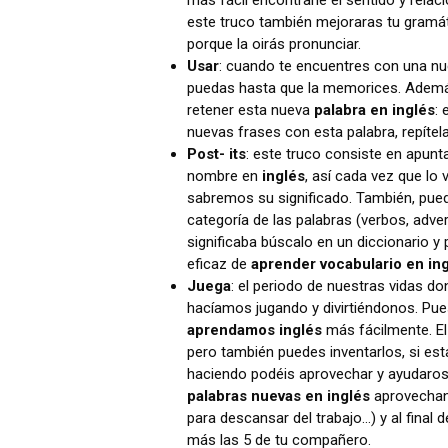
más fácil encontrarle el sentido y relac
este truco también mejoraras tu gramáti
porque la oirás pronunciar.
Usar
: cuando te encuentres con una n
puedas hasta que la memorices. Además,
retener esta nueva
palabra en inglés
: 
nuevas frases con esta palabra, repítela
Post- its
: este truco consiste en apunt
nombre en
inglés
, así cada vez que 
sabremos su significado. También, puede
categoría de las palabras (verbos, adver
significaba búscalo en un diccionario y 
eficaz de
aprender vocabulario en in
Juega
: el periodo de nuestras vidas 
hacíamos jugando y divirtiéndonos. Pues
aprendamos inglés
más fácilmente. El
pero también puedes inventarlos, si es
haciendo podéis aprovechar y ayudaro
palabras nuevas en inglés
aprovechand
para descansar del trabajo…) y al final 
más las 5 de tu compañero.