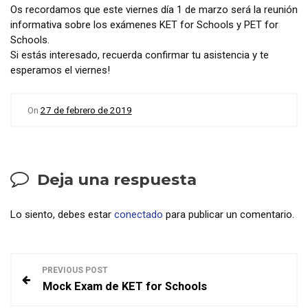
Os recordamos que este viernes día 1 de marzo será la reunión
informativa sobre los exámenes KET for Schools y PET for
Schools.
Si estás interesado, recuerda confirmar tu asistencia y te
esperamos el viernes!
On
27 de febrero de 2019
Deja una respuesta
Lo siento, debes estar
conectado
para publicar un comentario.
N
PREVIOUS POST
Mock Exam de KET for Schools
a