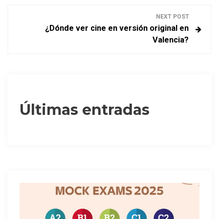
v
NEXT POST
¿Dónde ver cine en versión original en
e
Valencia?
g
a
c
Últimas entradas
i
ó
n
d
e