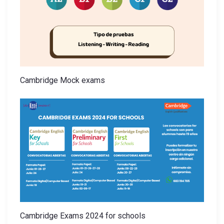
e
n
t
r
Cambridge Mock exams
a
d
a
s
Cambridge Exams 2024 for schools