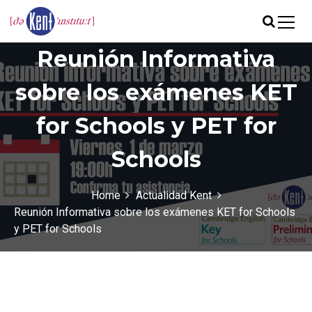
S
k
i
Academia de inglés en Valencia
The Kent Institute
Reunión Informativa
p
t
o
sobre los exámenes KET
c
o
for Schools y PET for
n
t
Schools
e
n
t
Home
Actualidad Kent
Reunión Informativa sobre los exámenes KET for Schools
y PET for Schools