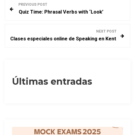
N
PREVIOUS POST
Quiz Time: Phrasal Verbs with ‘Look’
a
v
NEXT POST
Clases especiales online de Speaking en Kent
e
g
a
Últimas entradas
c
i
ó
n