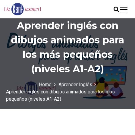
S
k
i
Academia de inglés en Valencia
The Kent Institute
Aprender inglés con
p
t
o
dibujos animados para
c
o
los más pequeños
n
t
(niveles A1-A2)
e
n
t
Home
Aprender Inglés
Aprender inglés con dibujos animados para los más
pequeños (niveles A1-A2)