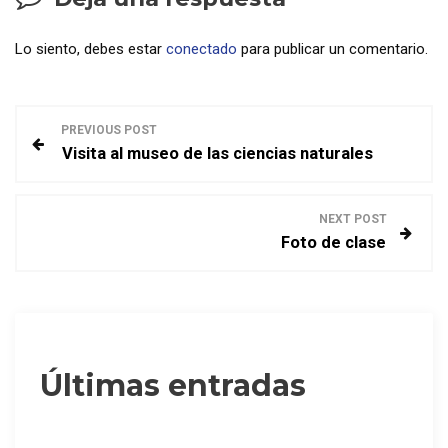
Lo siento, debes estar
conectado
para publicar un comentario.
N
PREVIOUS POST
Visita al museo de las ciencias naturales
a
v
NEXT POST
Foto de clase
e
g
a
Últimas entradas
c
i