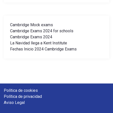
ó
n
Cambridge Mock exams
d
Cambridge Exams 2024 for schools
Cambridge Exams 2024
e
La Navidad llega a Kent Institute
Fechas Inicio 2024 Cambridge Exams
e
n
t
r
Política de cookies
Política de privacidad
a
Aviso Legal
d