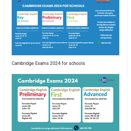
a
d
a
s
Cambridge Exams 2024 for schools