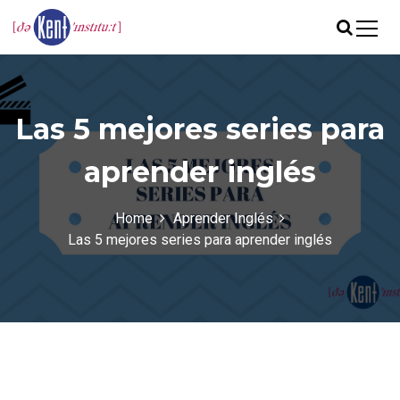
S
k
i
Academia de inglés en Valencia
The Kent Institute
p
t
o
Las 5 mejores series para
c
o
aprender inglés
n
t
e
Home
Aprender Inglés
n
Las 5 mejores series para aprender inglés
t