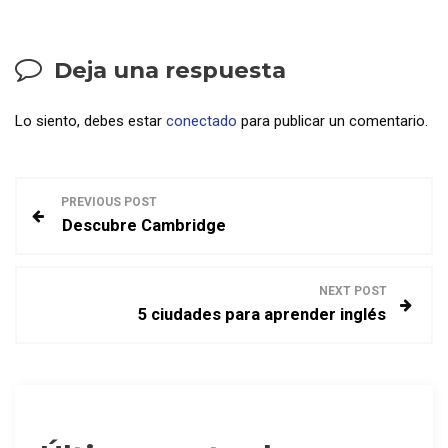
Deja una respuesta
Lo siento, debes estar
conectado
para publicar un comentario.
N
PREVIOUS POST
Descubre Cambridge
a
v
NEXT POST
5 ciudades para aprender inglés
e
g
a